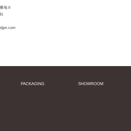
番地９
社
jpn.com
PACKAGING
SHOWROOM