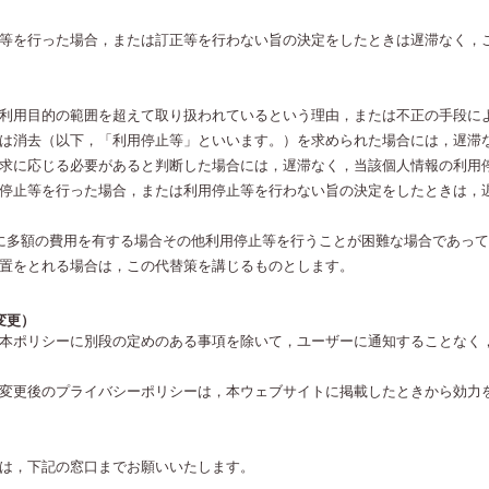
等を行った場合，または訂正等を行わない旨の決定をしたときは遅滞なく，
利用目的の範囲を超えて取り扱われているという理由，または不正の手段に
は消去（以下，「利用停止等」といいます。）を求められた場合には，遅滞
求に応じる必要があると判断した場合には，遅滞なく，当該個人情報の利用
停止等を行った場合，または利用停止等を行わない旨の決定をしたときは，
に多額の費用を有する場合その他利用停止等を行うことが困難な場合であっ
置をとれる場合は，この代替策を講じるものとします。
変更）
本ポリシーに別段の定めのある事項を除いて，ユーザーに通知することなく
変更後のプライバシーポリシーは，本ウェブサイトに掲載したときから効力
は，下記の窓口までお願いいたします。