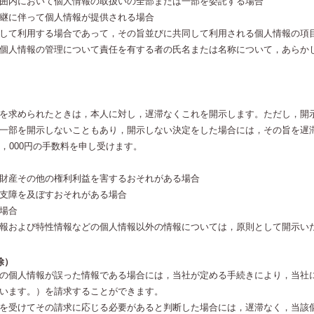
囲内において個人情報の取扱いの全部または一部を委託する場合
継に伴って個人情報が提供される場合
して利用する場合であって，その旨並びに共同して利用される個人情報の項
個人情報の管理について責任を有する者の氏名または名称について，あらか
を求められたときは，本人に対し，遅滞なくこれを開示します。ただし，開
一部を開示しないこともあり，開示しない決定をした場合には，その旨を遅
，000円の手数料を申し受けます。
財産その他の権利利益を害するおそれがある場合
支障を及ぼすおそれがある場合
場合
報および特性情報などの個人情報以外の情報については，原則として開示い
除）
の個人情報が誤った情報である場合には，当社が定める手続きにより，当社
います。）を請求することができます。
を受けてその請求に応じる必要があると判断した場合には，遅滞なく，当該